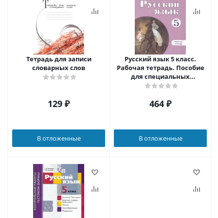
Тетрадь для записи
Русский язык 5 класс.
словарных слов
Рабочая тетрадь. Пособие
для специальных
образовательных
учреждений VIII вида
129
₽
464
₽
В отложенные
В отложенные