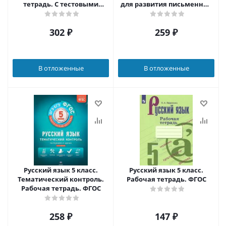
тетрадь. С тестовыми
для развития письменной
заданиями ЕГЭ.
речи
Вертикаль. ФГОС
302
₽
259
₽
В отложенные
В отложенные
Русский язык 5 класс.
Русский язык 5 класс.
Тематический контроль.
Рабочая тетрадь. ФГОС
Рабочая тетрадь. ФГОС
258
₽
147
₽