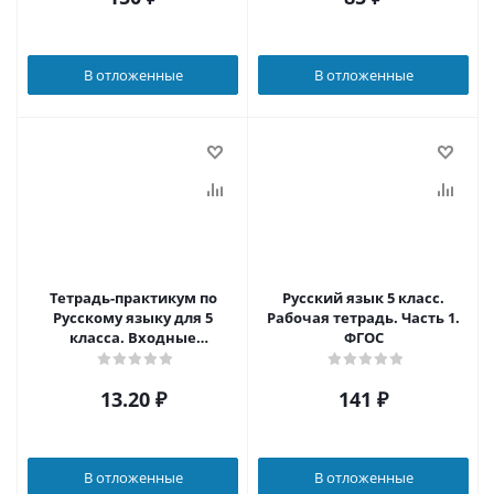
В отложенные
В отложенные
Тетрадь-практикум по
Русский язык 5 класс.
Русскому языку для 5
Рабочая тетрадь. Часть 1.
класса. Входные
ФГОС
тестовые задания
13.20
₽
141
₽
В отложенные
В отложенные