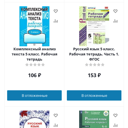
Комплексный анализ
Русский язык 5 класс.
текста 5 класс. Рабочая
Рабочая тетрадь. Часть 1.
тетрадь
ФГОС
106
₽
153
₽
В отложенные
В отложенные