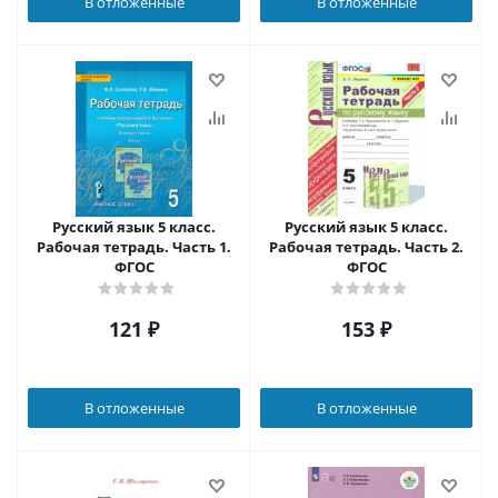
В отложенные
В отложенные
Русский язык 5 класс.
Русский язык 5 класс.
Рабочая тетрадь. Часть 1.
Рабочая тетрадь. Часть 2.
ФГОС
ФГОС
121
₽
153
₽
В отложенные
В отложенные