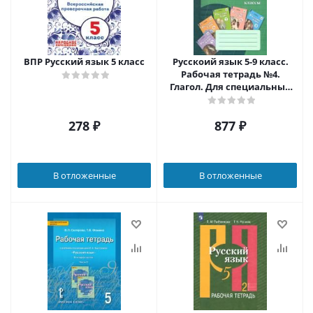
ВПР Русский язык 5 класс
Русскоий язык 5-9 класс.
Рабочая тетрадь №4.
Глагол. Для специальных
(коррекционных)
образовательных
278
₽
877
₽
учреждений VIII вида
В отложенные
В отложенные