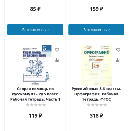
85
₽
159
₽
В отложенные
В отложенные
Скорая помощь по
Русский язык 5-6 классы.
Русскому языку 5 класс.
Орфография. Рабочая
Рабочая тетрадь. Часть 1
тетрадь. ФГОС
119
₽
318
₽