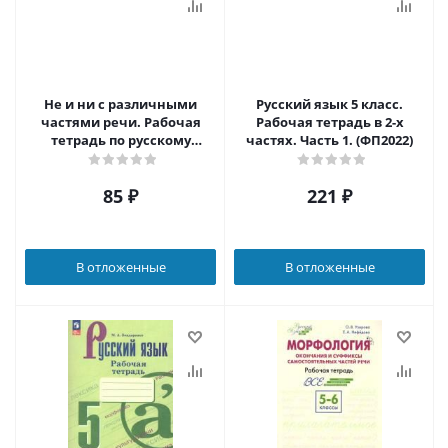
Не и ни с различными
Русский язык 5 класс.
частями речи. Рабочая
Рабочая тетрадь в 2-х
тетрадь по русскому
частях. Часть 1. (ФП2022)
языку 5-9 класс
85
₽
221
₽
В отложенные
В отложенные