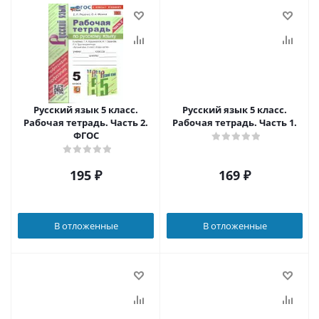
Русский язык 5 класс.
Русский язык 5 класс.
Рабочая тетрадь. Часть 2.
Рабочая тетрадь. Часть 1.
ФГОС
195
₽
169
₽
В отложенные
В отложенные