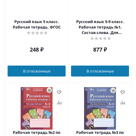
Русский язык 5 класс.
Русский язык 5-9 класс.
Рабочая тетрадь. ФГОС
Рабочая тетрадь №1.
Состав слова. Для
специальных
(коррекционных)
248
₽
877
₽
образовательных
учреждений VIII вида
В отложенные
В отложенные
Рабочая тетрадь №2 по
Рабочая тетрадь №3 по