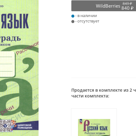
849 ₽
WildBerries
840 ₽
- в наличии
- отсутствует
Продается в комплекте из 2 
части комплекта: