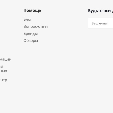
Помощь
Будьте всег
Блог
Вопрос-ответ
Бренды
Обзоры
ь
рмации
ии
ьных
ентр