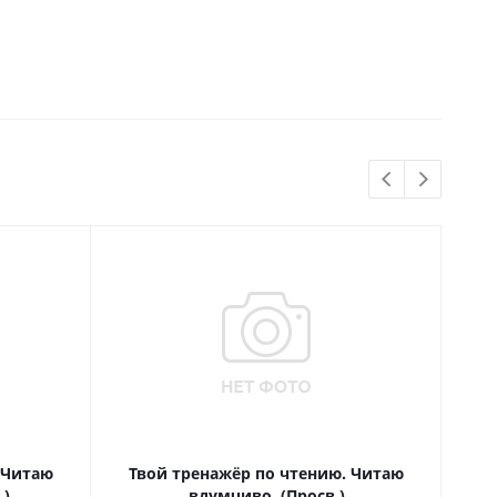
 Читаю
Твой тренажёр по чтению. Читаю
Т
.)
вдумчиво. (Просв.)