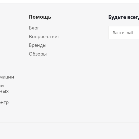
Помощь
Будьте всег
Блог
Вопрос-ответ
Бренды
Обзоры
ь
рмации
ии
ьных
ентр