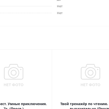
Нет
Нет
вест. Умные приключения.
Твой тренажёр по чтению.
7+. (Просв.)
выразительно (Просв