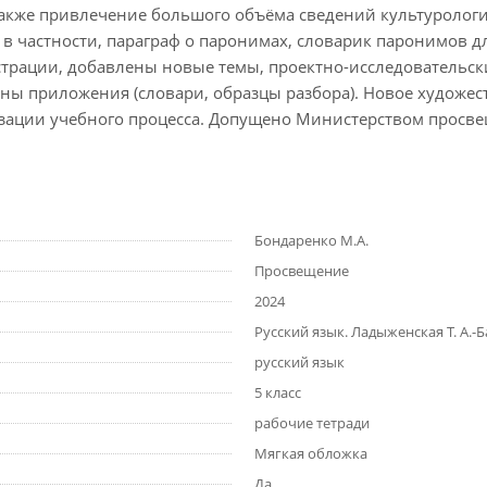
акже привлечение большого объёма сведений культурологич
 в частности, параграф о паронимах, словарик паронимов д
страции, добавлены новые темы, проектно-исследовательск
лены приложения (словари, образцы разбора). Новое худо
зации учебного процесса. Допущено Министерством просв
Бондаренко М.А.
Просвещение
2024
Русский язык. Ладыженская Т. А.-Б
русский язык
5 класс
рабочие тетради
Мягкая обложка
Да