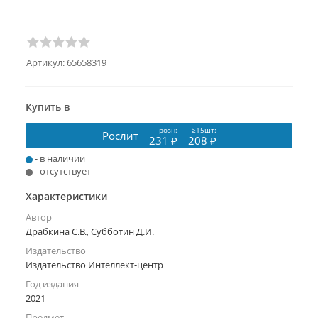
Артикул:
65658319
Купить в
розн:
≥15шт:
Рослит
231 ₽
208 ₽
- в наличии
- отсутствует
Характеристики
Автор
Драбкина С.В., Субботин Д.И.
Издательство
Издательство Интеллект-центр
Год издания
2021
Предмет