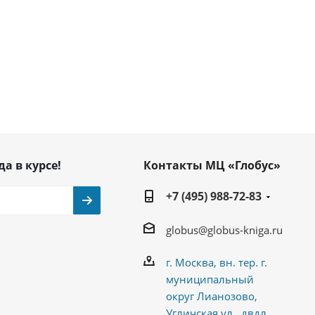
да в курсе!
Контакты МЦ «Глобус»
+7 (495) 988-72-83
globus@globus-kniga.ru
г. Москва, вн. тер. г.
муниципальный
округ Лианозово,
Угличская ул., двдл.