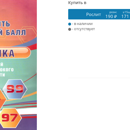
Купить в
розн:
≥15ш
Рослит
190 ₽
171
- в наличии
- отсутствует