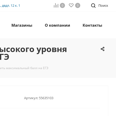
двдл. 12 к. 1
Поиск
0
0
Магазины
О компании
Контакты
ысокого уровня
ГЭ
чить максимальный балл на ЕГЭ
Артикул:
55635103