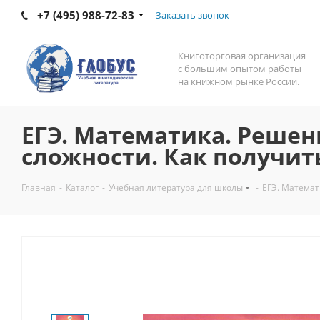
+7 (495) 988-72-83
Заказать звонок
Книготорговая организация
с большим опытом работы
на книжном рынке России.
ЕГЭ. Математика. Решен
сложности. Как получит
Главная
-
Каталог
-
Учебная литература для школы
-
ЕГЭ. Математ