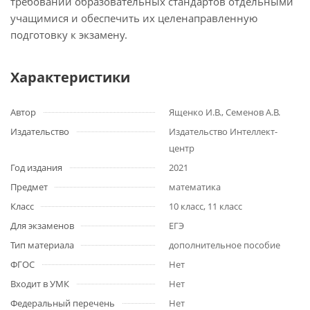
требований образовательных стандартов отдельными
учащимися и обеспечить их целенаправленную
подготовку к экзамену.
Характеристики
Автор
Ященко И.В., Семенов А.В.
Издательство
Издательство Интеллект-
центр
Год издания
2021
Предмет
математика
Класс
10 класс, 11 класс
Для экзаменов
ЕГЭ
Тип материала
дополнительное пособие
ФГОС
Нет
Входит в УМК
Нет
Федеральный перечень
Нет