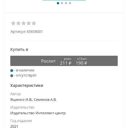
Артикул:
65658001
Купить в
розн:
≥15шт:
Рослит
211 ₽
190 ₽
- в наличии
- отсутствует
Характеристики
Автор
Ященко И.В., Семенов А.В.
Издательство
Издательство Интеллект-центр
Год издания
2021