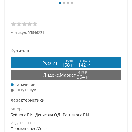
Артикул:
55646231
Купить в
розн:
≥15шт:
Рослит
158 ₽
142 ₽
413 ₽
Яндекс.Маркет
364 ₽
- в наличии
- отсутствует
Характеристики
Автор
Бубнова Г.И., Денисова О.Д., Ратникова Е.И.
Издательство
Просвещение/Союз