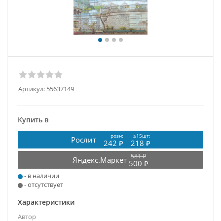
Артикул:
55637149
Купить в
розн:
≥15шт:
Рослит
242 ₽
218 ₽
581 ₽
Яндекс.Маркет
500 ₽
- в наличии
- отсутствует
Характеристики
Автор