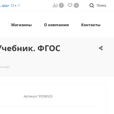
двдл. 12 к. 1
Поиск
0
0
Магазины
О компании
Контакты
Учебник. ФГОС
ктиве)
Артикул:
55556523