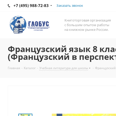
+7 (495) 988-72-83
Заказать звонок
Книготорговая организация
с большим опытом работы
на книжном рынке России.
Французский язык 8 кла
(Французский в перспек
Главная
-
Каталог
-
Учебная литература для школы
-
Французский 