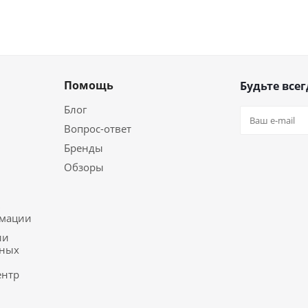
Помощь
Будьте всег
Блог
Вопрос-ответ
Бренды
Обзоры
ь
рмации
ии
ьных
ентр