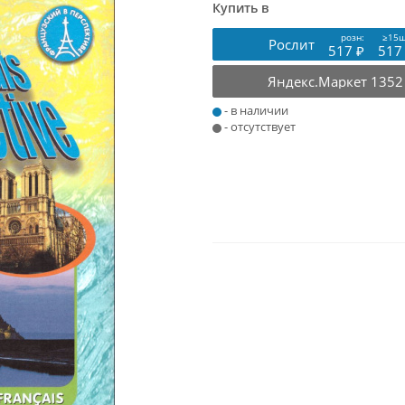
Купить в
розн:
≥15ш
Рослит
517 ₽
517
Яндекс.Маркет
1352
- в наличии
- отсутствует