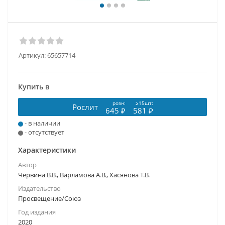
Артикул:
65657714
Купить в
розн:
≥15шт:
Рослит
645 ₽
581 ₽
- в наличии
- отсутствует
Характеристики
Автор
Червина В.В., Варламова А.В., Хасянова Т.В.
Издательство
Просвещение/Союз
Год издания
2020