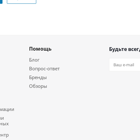
Помощь
Будьте всег
Блог
Вопрос-ответ
Бренды
Обзоры
ь
рмации
ии
ьных
ентр