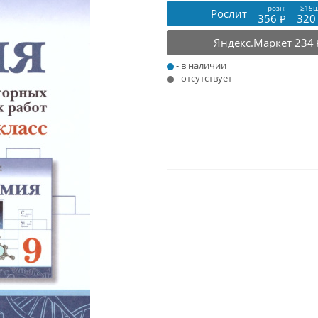
розн:
≥15ш
Рослит
356 ₽
320
Яндекс.Маркет
234 
- в наличии
- отсутствует