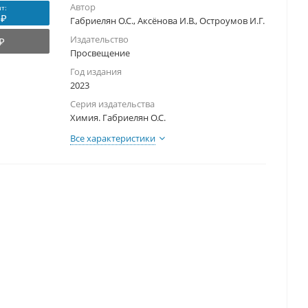
Автор
т:
 ₽
Габриелян О.С., Аксёнова И.В., Остроумов И.Г.
Издательство
₽
Просвещение
Год издания
2023
Серия издательства
Химия. Габриелян О.С.
Все характеристики