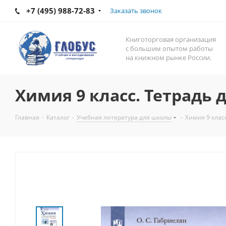
+7 (495) 988-72-83
Заказать звонок
Книготорговая организация
с большим опытом работы
на книжном рынке России.
Химия 9 класс. Тетрадь
Главная
-
Каталог
-
Учебная литература для школы
-
Химия 9 клас