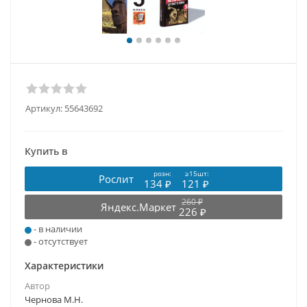
Артикул:
55643692
Купить в
розн:
≥15шт:
Рослит
134 ₽
121 ₽
260 ₽
Яндекс.Маркет
226 ₽
- в наличии
- отсутствует
Характеристики
Автор
Чернова М.Н.