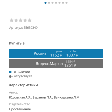
Артикул:
55639349
Купить в
розн:
≥15шт:
Рослит
1152 ₽
1037 ₽
1554 ₽
Яндекс.Маркет
1351 ₽
- в наличии
- отсутствует
Характеристики
Автор
Юдовская А.Я., Баранов П.А., Ванюшкина Л.М.
Издательство
Просвещение