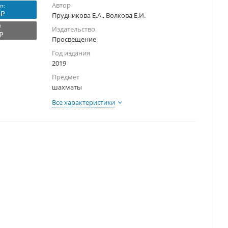
Автор
т:
 ₽
Прудникова Е.А., Волкова Е.И.
₽
Издательство
₽
Просвещение
Год издания
2019
Предмет
шахматы
Все характеристики