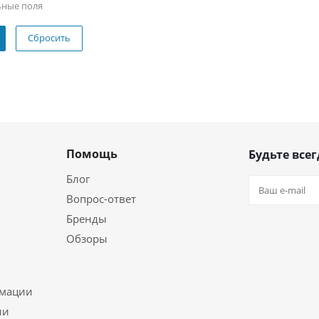
ьные поля
Сбросить
Помощь
Будьте всег
Блог
Вопрос-ответ
Бренды
Обзоры
ь
рмации
ии