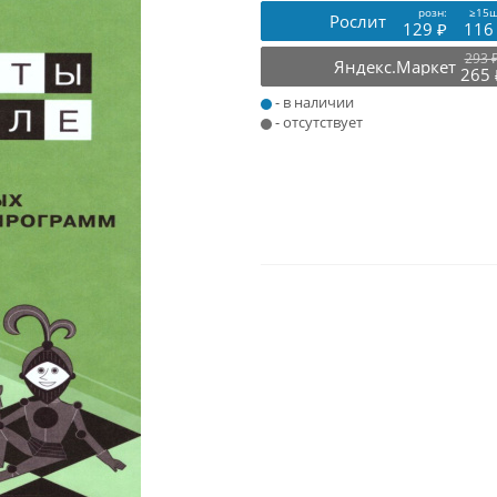
розн:
≥15ш
Рослит
129 ₽
116
293 
Яндекс.Маркет
265 
- в наличии
- отсутствует