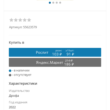
Артикул:
55623579
Купить в
розн:
≥15шт:
Рослит
103 ₽
91 ₽
214 ₽
Яндекс.Маркет
186 ₽
- в наличии
- отсутствует
Характеристики
Издательство
Дрофа
Год издания
2022