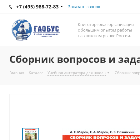
+7 (495) 988-72-83
Заказать звонок
Книготорговая организация
с большим опытом работы
на книжном рынке России.
Сборник вопросов и зад
Главная
-
Каталог
-
Учебная литература для школы
-
Сборник вопр