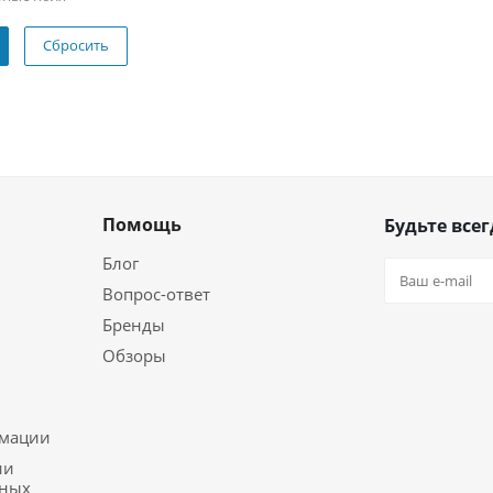
Сбросить
Помощь
Будьте всег
Блог
Вопрос-ответ
Бренды
Обзоры
ь
рмации
ии
ьных