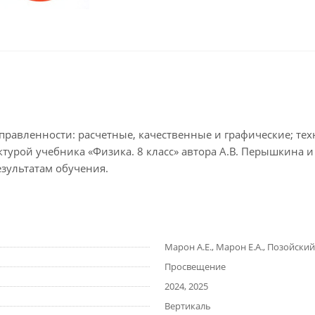
авленности: расчетные, качественные и графические; техн
ктурой учебника «Физика. 8 класс» автора А.В. Перышкина 
зультатам обучения.
Марон А.Е., Марон Е.А., Позойский 
Просвещение
2024, 2025
Вертикаль