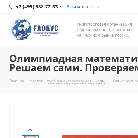
+7 (495) 988-72-83
Заказать звонок
Книготорговая организация
с большим опытом работы
на книжном рынке России.
Олимпиадная математика 
Решаем сами. Проверяе
Главная
-
Каталог
-
Учебная литература для школы
-
Олимпиадная 