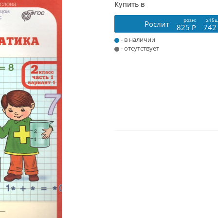
Купить в
розн:
≥15ш
Рослит
825 ₽
742
- в наличии
- отсутствует