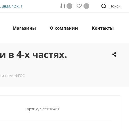
двдл. 12 к. 1
Поиск
0
0
Магазины
О компании
Контакты
в 4-х частях.
яем сами. ФГОС
Артикул:
55616461