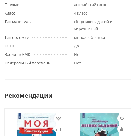
Предмет
английский язык
Класс
4 класс
Тип материала
сборники заданий и
упражнений
Тип обложки
мягкая обложка
ФГОС
Да
Входит в УМК
Нет
Федеральный перечень
Нет
Рекомендации