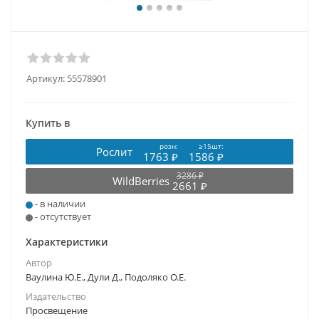
Артикул:
55578901
Купить в
розн:
≥15шт:
Рослит
1763 ₽
1586 ₽
3286 ₽
WildBerries
2661 ₽
- в наличии
- отсутствует
Характеристики
Автор
Ваулина Ю.Е., Дули Д., Подоляко О.Е.
Издательство
Просвещение