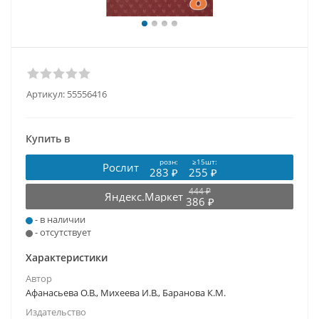
Артикул:
55556416
Купить в
розн:
≥15шт:
Рослит
283 ₽
255 ₽
444 ₽
Яндекс.Маркет
386 ₽
- в наличии
- отсутствует
Характеристики
Автор
Афанасьева О.В., Михеева И.В., Баранова К.М.
Издательство