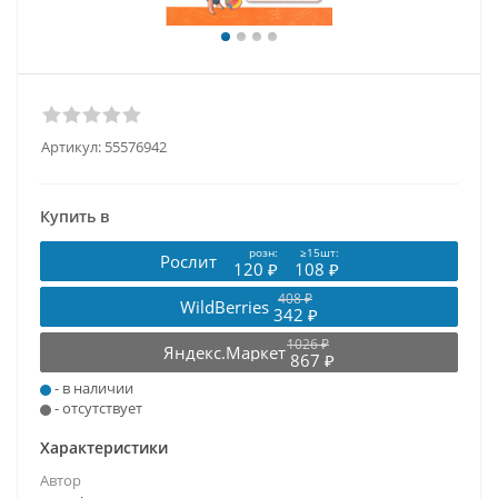
Артикул:
55576942
Купить в
розн:
≥15шт:
Рослит
120 ₽
108 ₽
408 ₽
WildBerries
342 ₽
1026 ₽
Яндекс.Маркет
867 ₽
- в наличии
- отсутствует
Характеристики
Автор