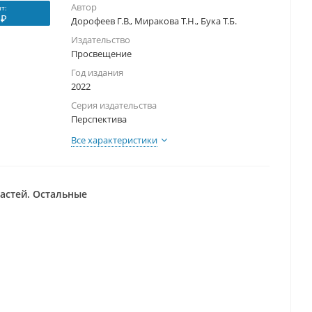
Автор
т:
 ₽
Дорофеев Г.В., Миракова Т.Н., Бука Т.Б.
Издательство
Просвещение
Год издания
2022
Серия издательства
Перспектива
Все характеристики
частей. Остальные