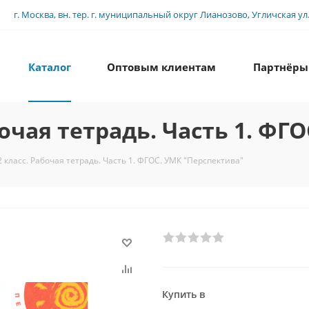
г. Москва, вн. тер. г. муниципальный округ Лианозово, Угличская ул., 
Каталог
Оптовым клиентам
Партнёры
очая тетрадь. Часть 1. ФГ
 класс. Рабочая тетрадь. Часть 1. ФГОС. УМК "Перспектива"
Купить в