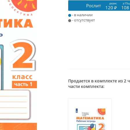
розн:
≥15ш
Рослит
120 ₽
108
- в наличии
- отсутствует
Продается в комплекте из 2 
части комплекта: