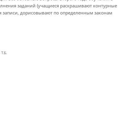
ыполнения заданий (учащиеся раскрашивают контурные
им записи, дорисовывают по определенным законам
Т.Б.