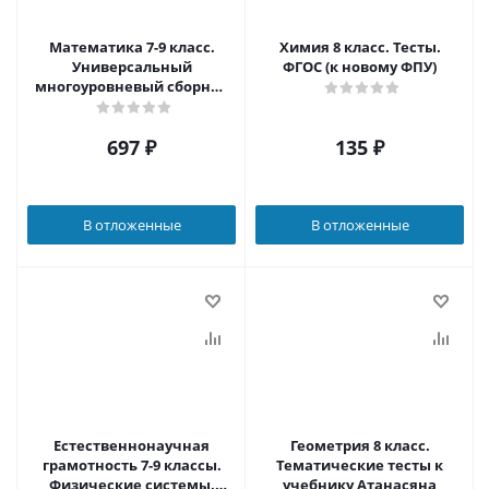
Математика 7-9 класс.
Химия 8 класс. Тесты.
Универсальный
ФГОС (к новому ФПУ)
многоуровневый сборник
задач в 3-х частях. Часть 3
697
₽
135
₽
В отложенные
В отложенные
Естественнонаучная
Геометрия 8 класс.
грамотность 7-9 классы.
Тематические тесты к
Физические системы.
учебнику Атанасяна