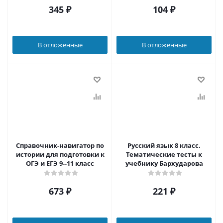
345
₽
104
₽
В отложенные
В отложенные
Справочник-навигатор по
Русский язык 8 класс.
истории для подготовки к
Тематические тесты к
ОГЭ и ЕГЭ 9--11 класс
учебнику Бархударова
673
₽
221
₽