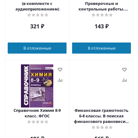
(в комплекте с
Проверочные и
аудиоприложением)
контрольные работы.
ФГОС
321
₽
143
₽
В отложенные
В отложенные
Справочник Химия 8-9
Финансовая грамотность
класс. ФГОС
6-8 классы. В поисках
финансового равновесия.
Тренажёр