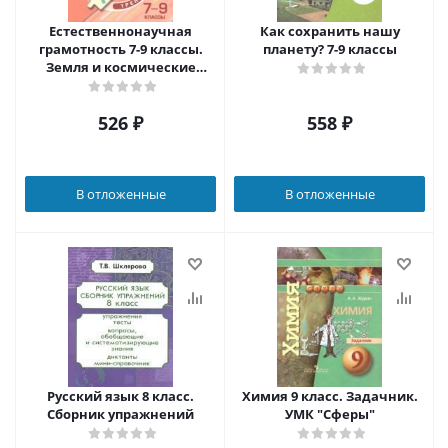
Естественнонаучная
Как сохранить нашу
грамотность 7-9 классы.
планету? 7-9 классы
Земля и космические
системы. Тренажёр
526
₽
558
₽
В отложенные
В отложенные
Русский язык 8 класс.
Химия 9 класс. Задачник.
Сборник упражнений
УМК "Сферы"