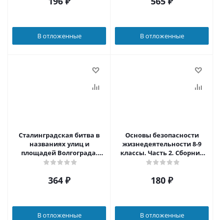
196
₽
565
₽
В отложенные
В отложенные
Сталинградская битва в
Основы безопасности
названиях улиц и
жизнедеятельности 8-9
площадей Волгограда.
классы. Часть 2. Сборник
Словарь-справочник
ситуационных задач
364
₽
180
₽
В отложенные
В отложенные