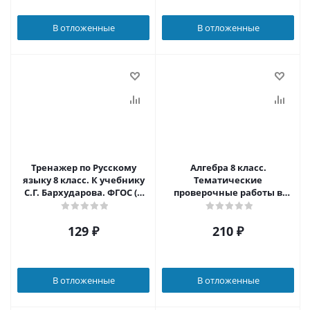
В отложенные
В отложенные
Тренажер по Русскому
Алгебра 8 класс.
языку 8 класс. К учебнику
Тематические
С.Г. Бархударова. ФГОС (к
проверочные работы в
новому ФПУ)
новой форме. ФГОС
129
₽
210
₽
В отложенные
В отложенные