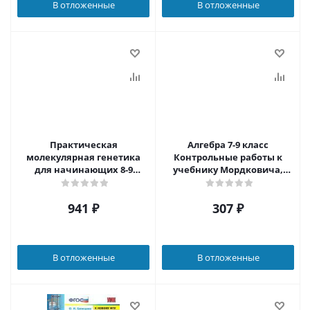
В отложенные
В отложенные
Практическая
Алгебра 7-9 класс
молекулярная генетика
Контрольные работы к
для начинающих 8-9
учебнику Мордковича,
классы
Николаева (углубленный
уровень). ФГОС
941
₽
307
₽
В отложенные
В отложенные