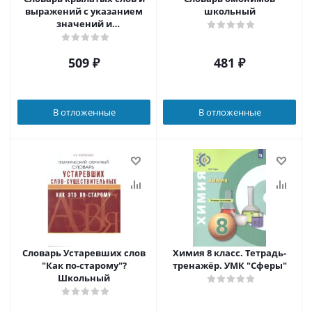
выражений с указанием
школьный
значений и
происхождения
Школьный
509
₽
481
₽
В отложенные
В отложенные
Словарь Устаревших слов
Химия 8 класс. Тетрадь-
"Как по-старому"?
тренажёр. УМК "Сферы"
Школьный