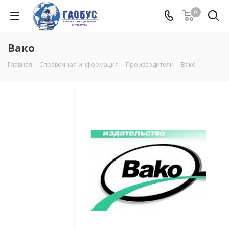
0
Вако
Главная
-
Справочная информация
-
Производители
-
Вако