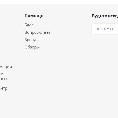
Помощь
Будьте всег
Блог
Вопрос-ответ
Бренды
Обзоры
ь
рмации
ии
ьных
ентр