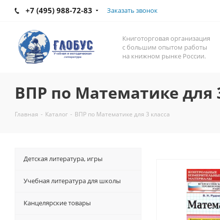
+7 (495) 988-72-83
Заказать звонок
Книготорговая организация
с большим опытом работы
на книжном рынке России.
ВПР по Математике для 
Главная
-
Каталог
-
ВПР по Математике для 3 класса
Детская литература, игры
Учебная литература для школы
Канцелярские товары