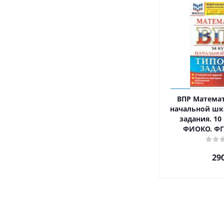
ВПР Математ
начальной шк
задания. 10
ФИОКО. Ф
29