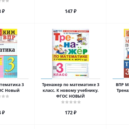
8
₽
147
₽
тематика 3
Тренажер по математике 3
ВПР М
ГОС Новый
класс. К новому учебнику.
Трен
ФГОС НОВЫЙ
4
₽
172
₽