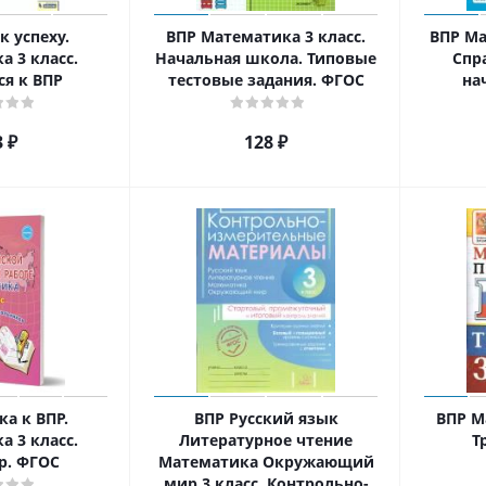
к успеху.
ВПР Математика 3 класс.
ВПР Ма
 3 класс.
Начальная школа. Типовые
Спр
ся к ВПР
тестовые задания. ФГОС
на
3
₽
128
₽
а к ВПР.
ВПР Русский язык
ВПР М
 3 класс.
Литературное чтение
Т
р. ФГОС
Математика Окружающий
мир 3 класс. Контрольно-