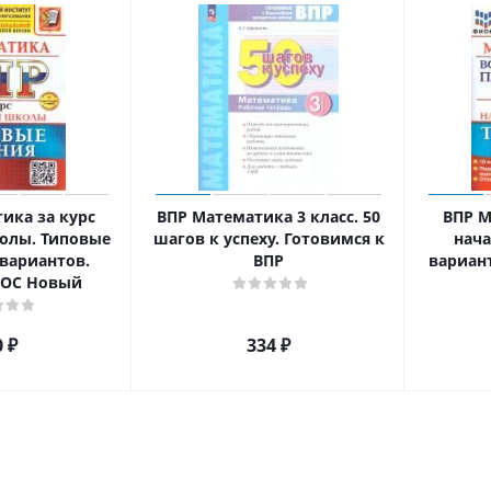
ика за курс
ВПР Математика 3 класс. 50
ВПР М
олы. Типовые
шагов к успеху. Готовимся к
нача
 вариантов.
ВПР
вариан
ГОС Новый
0
₽
334
₽