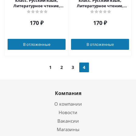
класс. Русский язык,
класс. Русский язык,
Литературное чтение,
Литературное чтение,
Математика,
Математика,
Информатика,
Информатика,
170
₽
170
₽
Окружающий мир,
Окружающий мир,
Английский язык. ФГОС
Английский язык. "Школа
2100". ФГОС
В отложенные
В отложенные
1
2
3
4
Компания
О компании
Новости
Вакансии
Магазины