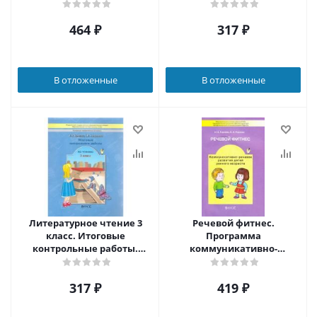
ФГОС
464
₽
317
₽
В отложенные
В отложенные
Литературное чтение 3
Речевой фитнес.
класс. Итоговые
Программа
контрольные работы.
коммуникативно-
ФГОС
речевого развития детей
раннего возраста с
317
₽
419
₽
методическими
рекомендациями