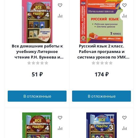
Все домашние работы к
Русский язык 2 класс.
учебнику Литерное
Рабочая программа и
чтение Р.Н. Бунеева и
система уроков по УМК
учебнику Окружающий
Школа 2100 ФГОС (CD)
мир А.А. Вахрушева 4
51
₽
174
₽
класс. ФГОС
В отложенные
В отложенные