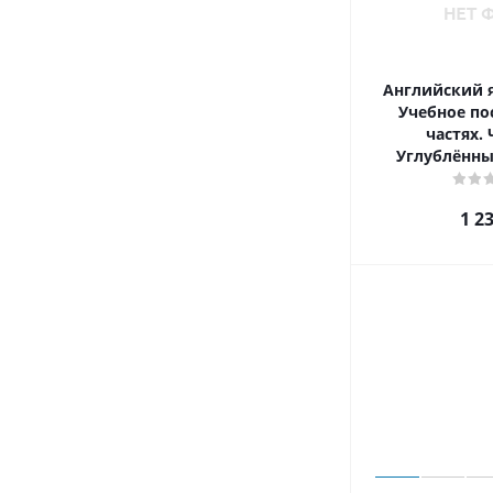
Английский я
Учебное пос
частях. 
Углублённы
1 2