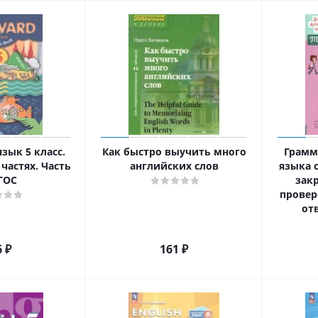
зык 5 класс.
Как быстро выучить много
Грамм
 частях. Часть
английских слов
языка 
ГОС
зак
провер
отв
6
₽
161
₽