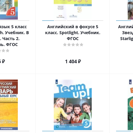
язык 5 класс
Английский в фокусе 5
Англий
h. Учебник. В
класс. Spotlight. Учебник.
Звез
. Часть 2.
ФГОС
Starl
ль. ФГОС
5
₽
1 404
₽