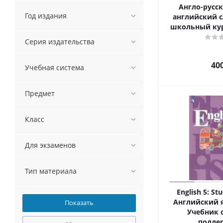
Англо-русск
Год издания
английский с
школьный кур
Серия издательства
40
Учебная система
Предмет
Класс
Для экзаменов
Тип материала
English 5: St
Английский я
Учебник 
подде