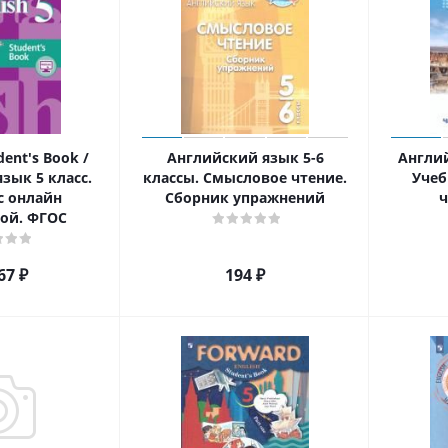
dent's Book /
Английский язык 5-6
Англий
зык 5 класс.
классы. Смысловое чтение.
Учеб
с онлайн
Сборник упражнений
ч
ой. ФГОС
67
₽
194
₽