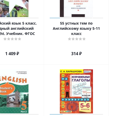
ский язык 5 класс.
55 устных тем по
дный английский
Английскому языку 5-11
ight. Учебник. ФГОС
класс
1 409
₽
314
₽