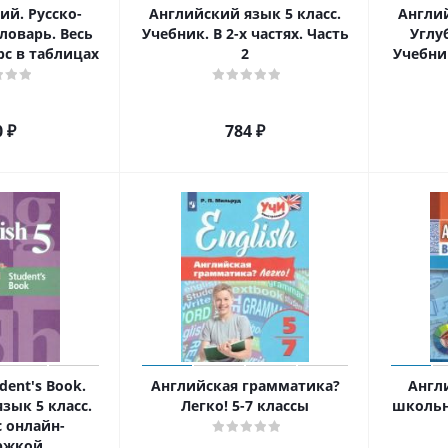
ий. Русско-
Английский язык 5 класс.
Англий
ловарь. Весь
Учебник. В 2-х частях. Часть
Углу
с в таблицах
2
Учебник
0
₽
784
₽
udent's Book.
Английская грамматика?
Англ
зык 5 класс.
Легко! 5-7 классы
школьн
с онлайн-
ржкой