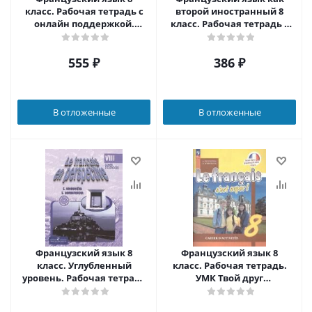
класс. Рабочая тетрадь с
второй иностранный 8
онлайн поддержкой.
класс. Рабочая тетрадь с
ФГОС
контрольными работами
и текстами для чтения
555
₽
386
₽
В отложенные
В отложенные
Французский язык 8
Французский язык 8
класс. Углубленный
класс. Рабочая тетрадь.
уровень. Рабочая тетрадь
УМК Твой друг
(Французский в
французский. ФГОС
перспективе)