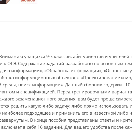
Вниманию учащихся 9-х классов, абитуриентов и учителей
и к ОГЭ. Содержание заданий разработано по основным те
едача информации», «Обработка информации», «Основные ус
бработка информационных объектов», «Проектирование и м
 среды, поиск информации». Данный сборник содержит 10 
риантом и спецификацией. Перед тренировочными варианта
аждого экзаменационного задания, вам будет проще самост
ется решить какую-либо задачу: либо прямо использовать и
в наиболее подходящее и применить его в известной либо 
 развёрнутым. В конце пособия представлены ответы и крит
 включает в себя 16 заданий. Для вашего удобства после ка