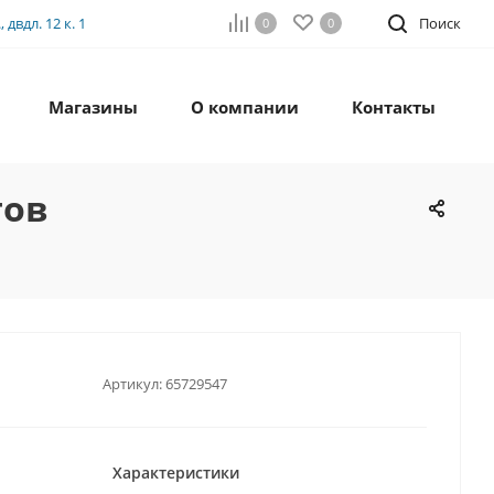
двдл. 12 к. 1
Поиск
0
0
Магазины
О компании
Контакты
тов
Артикул:
65729547
Характеристики