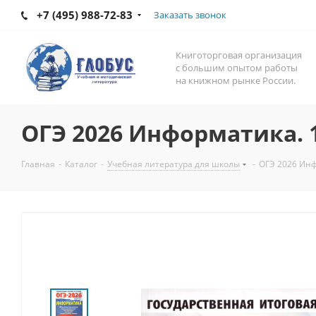
+7 (495) 988-72-83
Заказать звонок
Книготорговая организация
с большим опытом работы
на книжном рынке России.
ОГЭ 2026 Информатика. 
Главная
-
Каталог
-
Учебная литература для школы
-
ОГЭ 2026 Инф