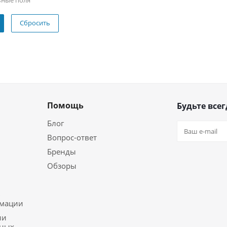
ьные поля
Сбросить
Помощь
Будьте всег
Блог
Вопрос-ответ
Бренды
Обзоры
ь
рмации
ии
ьных