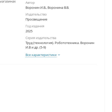
-магазинах
Автор
Воронин И.В., Воронина В.В.
Издательство
Просвещение
Год издания
2025
Серия издательства
Труд (технология). Робототехника. Воронин
И.В и др. (5-9)
Все характеристики