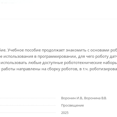
собие. Учебное пособие продолжает знакомить с основами р
е использования в программировании, для чего роботу датч
т использовать любые доступные робототехнические наборы
работы направлены на сборку роботов, в т.ч. роботизирова
Воронин И.В., Воронина В.В.
Просвещение
2025