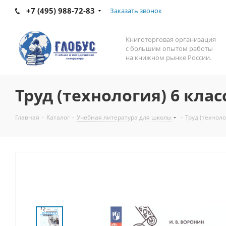
+7 (495) 988-72-83
Заказать звонок
Книготорговая организация
с большим опытом работы
на книжном рынке России.
Труд (технология) 6 кла
Главная
-
Каталог
-
Учебная литература для школы
-
Труд (техноло