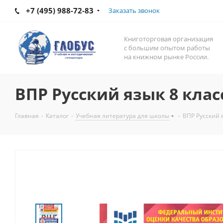
+7 (495) 988-72-83
Заказать звонок
Книготорговая организация
с большим опытом работы
на книжном рынке России.
ВПР Русский язык 8 клас
Главная
-
Каталог
-
Учебная литература для школы
-
ВПР Русский 