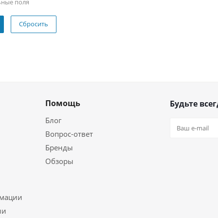
ьные поля
Сбросить
Помощь
Будьте всег
Блог
Вопрос-ответ
Бренды
Обзоры
ь
рмации
ии