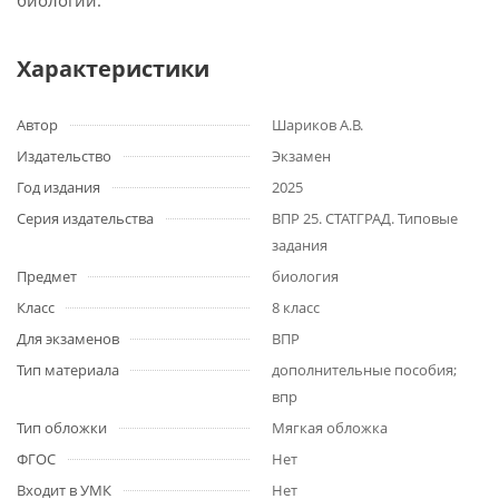
биологии.
Характеристики
Автор
Шариков А.В.
Издательство
Экзамен
Год издания
2025
Серия издательства
ВПР 25. СТАТГРАД. Типовые
задания
Предмет
биология
Класс
8 класс
Для экзаменов
ВПР
Тип материала
дополнительные пособия;
впр
Тип обложки
Мягкая обложка
ФГОС
Нет
Входит в УМК
Нет