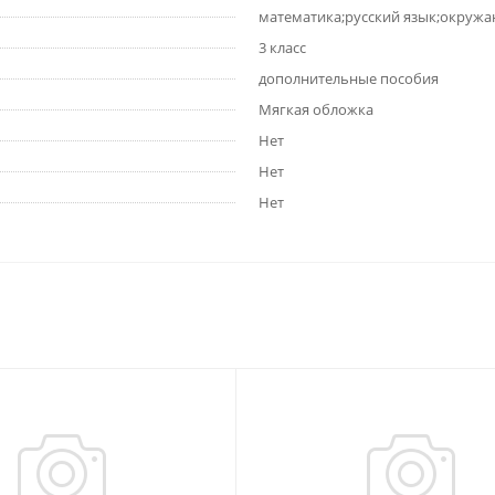
математика;русский язык;окруж
3 класс
дополнительные пособия
Мягкая обложка
Нет
Нет
Нет