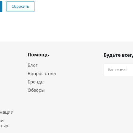
Сбросить
Помощь
Будьте всег
Блог
Вопрос-ответ
Бренды
Обзоры
ь
рмации
ии
ьных