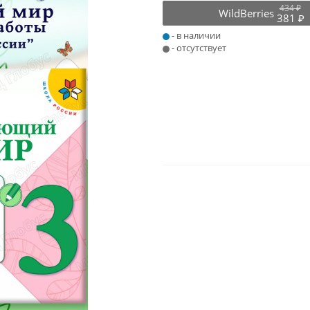
434 ₽
WildBerries
381 ₽
- в наличии
- отсутствует