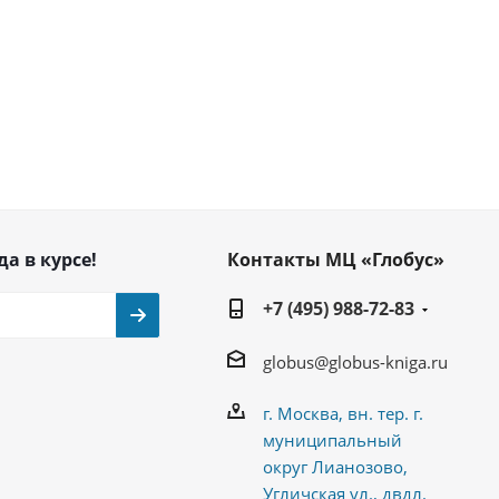
да в курсе!
Контакты МЦ «Глобус»
+7 (495) 988-72-83
globus@globus-kniga.ru
г. Москва, вн. тер. г.
муниципальный
округ Лианозово,
Угличская ул., двдл.