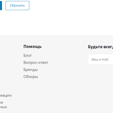
Сбросить
Помощь
Будьте всег
Блог
Вопрос-ответ
Бренды
Обзоры
ь
рмации
ии
ьных