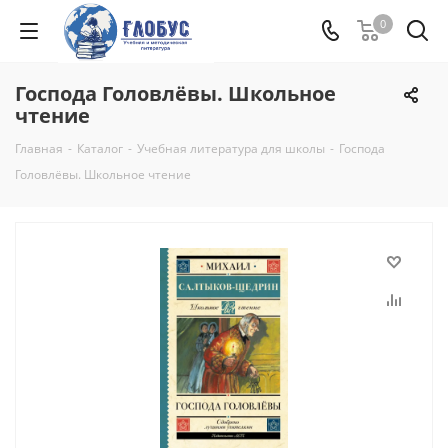
0
Господа Головлёвы. Школьное
чтение
Главная
-
Каталог
-
Учебная литература для школы
-
Господа
Головлёвы. Школьное чтение