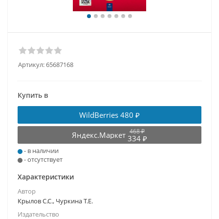
Артикул:
65687168
Купить в
WildBerries
480 ₽
468 ₽
Яндекс.Маркет
334 ₽
- в наличии
- отсутствует
Характеристики
Автор
Крылов С.С., Чуркина Т.Е.
Издательство