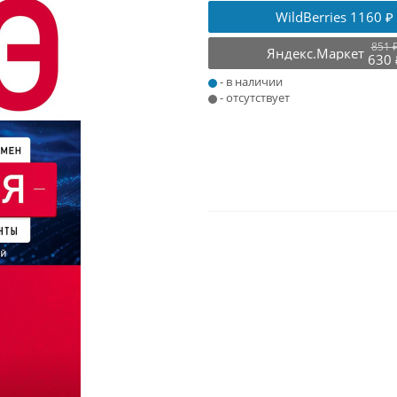
WildBerries
1160 ₽
851 
Яндекс.Маркет
630 
- в наличии
- отсутствует