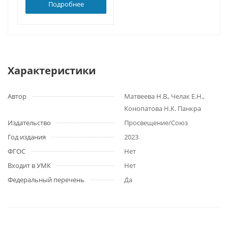
Подробнее
Характеристики
Автор
Матвеева Н.В., Челак Е.Н.,
Конопатова Н.К. Панкра
Издательство
Просвещение/Союз
Год издания
2023
ФГОС
Нет
Входит в УМК
Нет
Федеральный перечень
Да