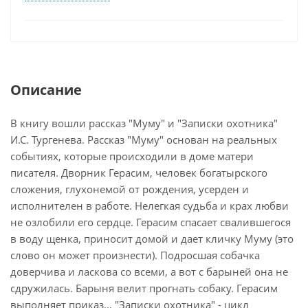
Описание
В книгу вошли рассказ "Муму" и "Записки охотника"
И.С. Тургенева. Рассказ "Муму" основан на реальных
событиях, которые происходили в доме матери
писателя. Дворник Герасим, человек богатырского
сложения, глухонемой от рождения, усерден и
исполнителен в работе. Нелегкая судьба и крах любви
не озлобили его сердце. Герасим спасает свалившегося
в воду щенка, приносит домой и дает кличку Муму (это
слово он может произнести). Подросшая собачка
доверчива и ласкова со всеми, а вот с барыней она не
сдружилась. Барыня велит прогнать собаку. Герасим
выполняет приказ… "Записки охотника" - цикл