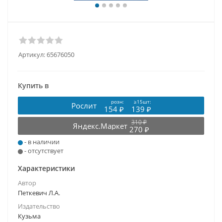
Артикул:
65676050
Купить в
розн:
≥15шт:
Рослит
154 ₽
139 ₽
310 ₽
Яндекс.Маркет
270 ₽
- в наличии
- отсутствует
Характеристики
Автор
Петкевич Л.А.
Издательство
Кузьма