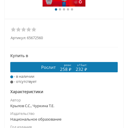
Артикул:
65672560
Купить в
розн:
≥15шт:
Рослит
258 ₽
232 ₽
- в наличии
- отсутствует
Характеристики
Автор
Крылов С.С., Чуркина Т.Е.
Издательство
Национальное образование
Год издания