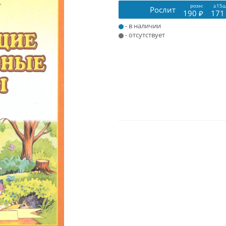
розн:
≥15ш
Рослит
190 ₽
171
- в наличии
- отсутствует