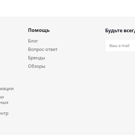
Помощь
Будьте всег
Блог
Вопрос-ответ
Бренды
Обзоры
ь
рмации
ии
ьных
ентр