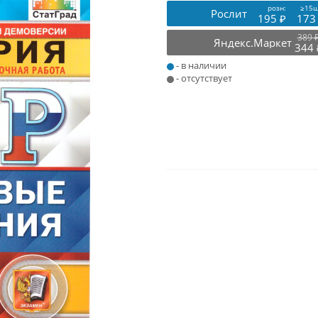
розн:
≥15ш
Рослит
195 ₽
173
389 
Яндекс.Маркет
344 
- в наличии
- отсутствует