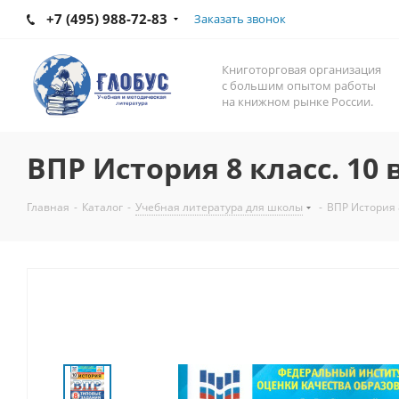
+7 (495) 988-72-83
Заказать звонок
Книготорговая организация
с большим опытом работы
на книжном рынке России.
ВПР История 8 класс. 10
Главная
-
Каталог
-
Учебная литература для школы
-
ВПР История 