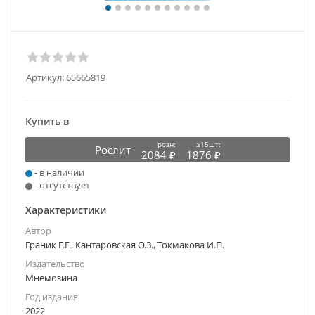
Артикул:
65665819
Купить в
розн:
≥15шт:
Рослит
2084 ₽
1876 ₽
- в наличии
- отсутствует
Характеристики
Автор
Граник Г.Г., Кантаровская О.З., Токмакова И.П.
Издательство
Мнемозина
Год издания
2022