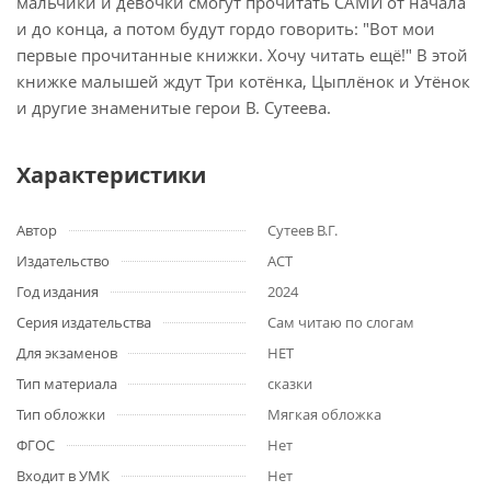
мальчики и девочки смогут прочитать САМИ от начала
и до конца, а потом будут гордо говорить: "Вот мои
первые прочитанные книжки. Хочу читать ещё!" В этой
книжке малышей ждут Три котёнка, Цыплёнок и Утёнок
и другие знаменитые герои В. Сутеева.
Характеристики
Автор
Сутеев В.Г.
Издательство
АСТ
Год издания
2024
Серия издательства
Сам читаю по слогам
Для экзаменов
НЕТ
Тип материала
сказки
Тип обложки
Мягкая обложка
ФГОС
Нет
Входит в УМК
Нет