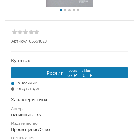
Артикул:
65664083
Купить в
розн:
≥15шт:
Рослит
67 ₽
61 ₽
- в наличии
- отсутствует
Характеристики
Автор
Панчищина В.А.
Издательство
Просвещение/Союз
Год издания