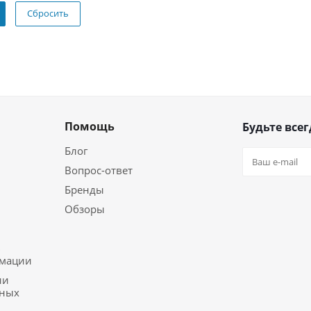
Сбросить
Помощь
Будьте всег
Блог
Вопрос-ответ
Бренды
Обзоры
ь
рмации
ии
ьных