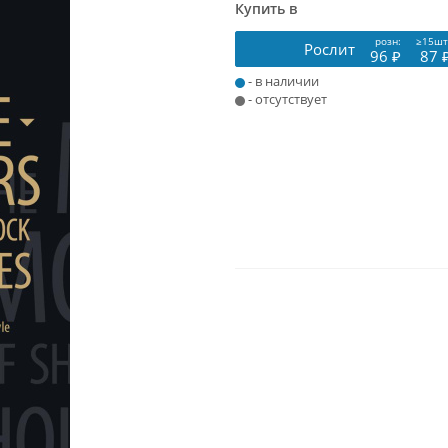
Купить в
розн:
≥15шт
Рослит
96 ₽
87 
- в наличии
- отсутствует