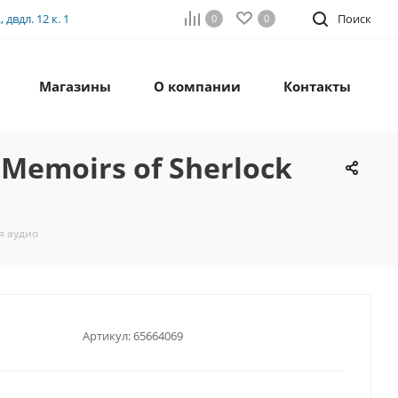
двдл. 12 к. 1
Поиск
0
0
Магазины
О компании
Контакты
Memoirs of Sherlock
я аудио
Артикул:
65664069