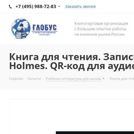
+7 (495) 988-72-83
Заказать звонок
Книготорговая организация
с большим опытом работы
на книжном рынке России.
Книга для чтения. Запис
Holmes. QR-код для ауди
Главная
-
Каталог
-
Учебная литература для школы
-
Книга для чте