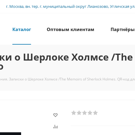
г. Москва, вн. тер. г. муниципальный округ Лианозово, Угличская ул., 
Каталог
Оптовым клиентам
Партнёры
ки о Шерлоке Холмсе /The 
о
ния. Записки о Шерлоке Холмсе /The Memoirs of Sherlock Holmes. QR-код дл