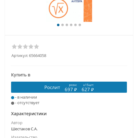
Артикул:
65664058
Купить в
розн:
≥15шт:
Рослит
697 ₽
627 ₽
- в наличии
- отсутствует
Характеристики
Автор
Шестаков С.А.
Издательство