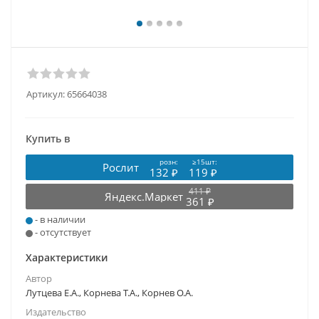
Артикул:
65664038
Купить в
розн:
≥15шт:
Рослит
132 ₽
119 ₽
411 ₽
Яндекс.Маркет
361 ₽
- в наличии
- отсутствует
Характеристики
Автор
Лутцева Е.А., Корнева Т.А., Корнев О.А.
Издательство